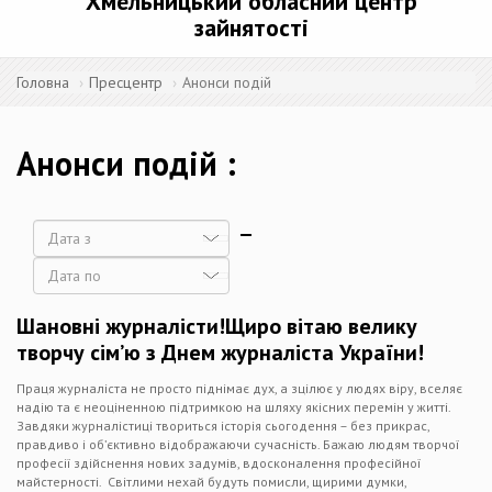
Хмельницький обласний центр
зайнятості
Головна
Пресцентр
Анонси подій
Анонси подій
Дата
Дата
Шановні журналісти!Щиро вітаю велику
творчу сім’ю з Днем журналіста України!
Праця журналіста не просто піднімає дух, а зцілює у людях віру, вселяє
надію та є неоціненною підтримкою на шляху якісних перемін у житті.
Завдяки журналістиці твориться історія сьогодення – без прикрас,
правдиво і об’єктивно відображаючи сучасність. Бажаю людям творчої
професії здійснення нових задумів, вдосконалення професійної
майстерності. Світлими нехай будуть помисли, щирими думки,