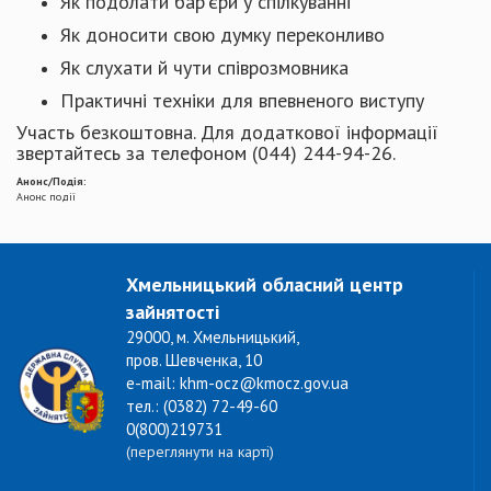
Як подолати бар’єри у спілкуванні
Як доносити свою думку переконливо
Як слухати й чути співрозмовника
Практичні техніки для впевненого виступу
Участь безкоштовна. Для додаткової інформації
звертайтесь за телефоном (044) 244-94-26.
Анонс/Подія:
Анонс події
Хмельницький обласний центр
зайнятості
29000, м. Хмельницький,
пров. Шевченка, 10
e-mail: khm-ocz@kmocz.gov.ua
тел.: (0382) 72-49-60
0(800)219731
(переглянути на карті)