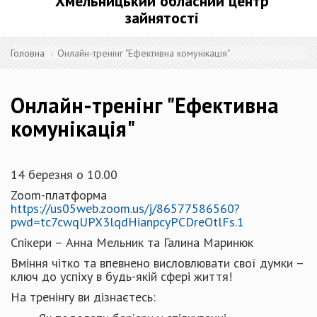
Хмельницький обласний центр
зайнятості
Головна
Онлайн-тренінг "Ефективна комунікація"
Онлайн-тренінг "Ефективна
комунікація"
14 березня о 10.00
Zoom-платформа
https://us05web.zoom.us/j/86577586560?
pwd=tc7cwqUPX3lqdHianpcyPCDreOtlFs.1
Спікери – Анна Мельник та Галина Маринюк
Вміння чітко та впевнено висловлювати свої думки –
ключ до успіху в будь-якій сфері життя!
На тренінгу ви дізнаєтесь: