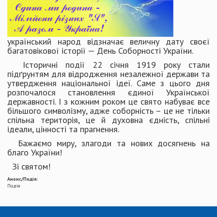
український народ відзначає величну дату своєї
багатовікової історії — День Соборності України.
Історичні події 22 січня 1919 року стали
підґрунтям для відродження незалежної держави та
утвердження національної ідеї. Саме з цього дня
розпочалося становлення єдиної Української
державності. І з кожним роком це свято набуває все
більшого символізму, адже соборність – це не тільки
спільна територія, це й духовна єдність, спільні
ідеали, цінності та прагнення.
Бажаємо миру, злагоди та нових досягнень на
благо України!
Зі святом!
Анонс/Подія:
Подія