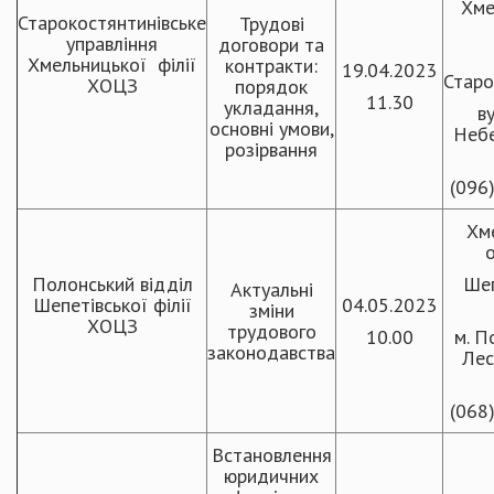
Хме
Старокостянтинівське
Трудові
управління
договори та
Хмельницької філії
контракти:
19.04.2023
Старо
ХОЦЗ
порядок
11.30
укладання,
ву
основні умови,
Небе
розірвання
(096
Хм
о
Полонський відділ
Шеп
Актуальні
Шепетівської філії
04.05.2023
зміни
ХОЦЗ
трудового
10.00
м. П
законодавства
Лес
(068
Встановлення
юридичних