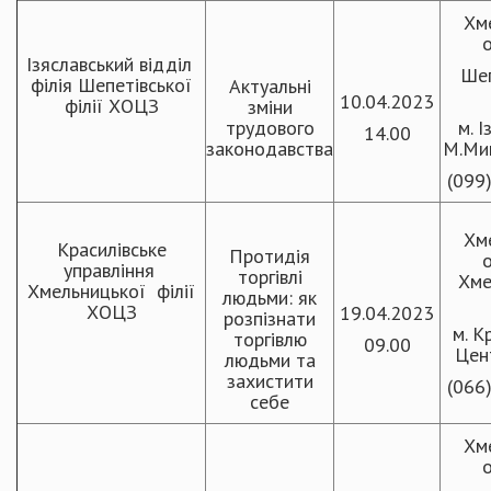
Хм
о
Ізяславський відділ
Шеп
філія Шепетівської
Актуальні
10.04.2023
філії ХОЦЗ
зміни
трудового
м. І
14.00
законодавства
М.Мик
(099
Хм
Красилівське
Протидія
о
управління
торгівлі
Хме
Хмельницької філії
людьми: як
ХОЦЗ
19.04.2023
розпізнати
м. К
торгівлю
09.00
Цен
людьми та
захистити
(066
себе
Хм
о