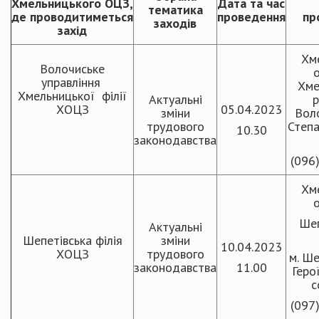
Хмельницького ОЦЗ,
Дата та час
тематика
де проводитиметься
проведення
пр
заходів
захід
Хм
Волочиське
о
управління
Хме
Хмельницької філії
Актуальні
р
ХОЦЗ
05.04.2023
зміни
Воло
трудового
Степа
10.30
законодавства
(096
Хм
о
Шеп
Актуальні
Шепетівська філія
зміни
10.04.2023
ХОЦЗ
трудового
м. Ше
законодавства
11.00
Геро
с
(097