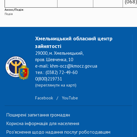
(068
Анонс/Подія:
Подія
Хмельницький обласний центр
зайнятості
29000, м. Хмельницький,
пров. Шевченка, 10
e-mail: khm-ocz@kmocz.gov.ua
тел.: (0382) 72-49-60
0(800)219731
(переглянути на карті)
Facebook
/
YouTube
Поширені запитання громадян
Корисна інформація для населення
Роз'яснення щодо надання послуг роботодавцям