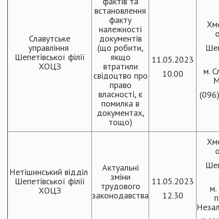
фактів та
встановлення
факту
Хм
належності
о
Славутське
документів
управління
(що робити,
Шеп
Шепетівської філії
якщо
11.05.2023
ХОЦЗ
втратили
м. С
10.00
свідоцтво про
М
право
власності, є
(096
помилка в
документах,
тощо)
Хм
о
Шеп
Актуальні
Нетішинський відділ
зміни
Шепетівської філії
11.05.2023
трудового
м.
ХОЦЗ
законодавства
12.30
п
Незал