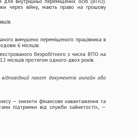
я для внутрішньо переміщених осіб (ВПО).
вки через війну, мають право на грошову
вців.
аного вимушено переміщеного працівника в
одовж 6 місяців.
еєстрованого безробітного з числа ВПО на
-12 місяців протягом одного-двох років.
відповідний пакет документів онлайн або
есу — знизити фінансове навантаження та
нтами підтримки від служби зайнятості», —