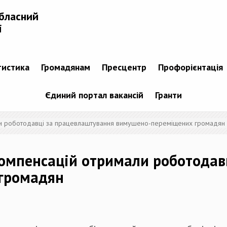
бласний
і
тистика
Громадянам
Пресцентр
Профорієнтація
Єдиний портал вакансій
Гранти
али роботодавці за працевлаштування вимушено-переміщених громадян
компенсацій отримали роботодав
громадян