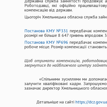
Державна служба зайнятості продовжує ак
Роботодавці, які офіційно працевлаштов
компенсацію від держави.
Цьогоріч Хмельницька обласна служба зай
Постанова КМУ №331
передбачає компенс
розмірі не більше 8 647 гривень впродовж 3
Постанова КМУ №696
передбачає компенс
робоче місце. Розмір компенсації становить 
Щоб отримати компенсацію, роботодавцю 
звернутися до найближчого центру зайнят
«Спільними зусиллями ми допомагаємо ук
залучити кваліфіковані кадри. Запрошуємо
зазначає директор Хмельницького обласного
Детальніше на сайті
https://dcz.gov.u