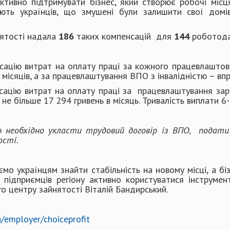
тивно підтримувати бізнес, який створює робочі місц
ують українців, що змушені були залишити свої домі
нятості надала
1
86
таких компенсацій для
144
роботода
ацію витрат на оплату праці за кожного працевлаштов
 місяців, а за працевлаштування ВПО з інвалідністю – впр
ацію витрат на оплату праці за працевлаштування зар
не більше 17 294 гривень в місяць. Тривалість виплати 6
необхідно укласти трудовий договір із ВПО, подати 
ості.
раїнцям знайти стабільність на новому місці, а бізн
 підприємців регіону активно користуватися інструме
 центру зайнятості Віталій Бандирський.
a/employer/choiceprofit