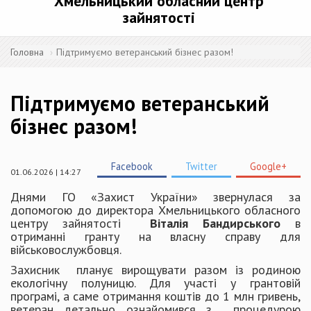
Хмельницький обласний центр
зайнятості
Головна
Підтримуємо ветеранський бізнес разом!
Підтримуємо ветеранський
бізнес разом!
Facebook
Twitter
Google+
01.06.2026 | 14:27
Днями ГО «Захист України» звернулася за
допомогою до директора Хмельницького обласного
центру зайнятості
Віталія Бандирського
в
отриманні гранту на власну справу для
військовослужбовця.
Захисник планує вирощувати разом із родиною
екологічну полуницю. Для участі у грантовій
програмі, а саме отримання коштів до 1 млн гривень,
ветеран детально ознайомився з процедурою