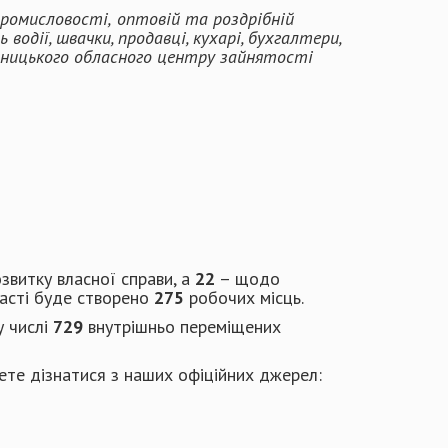
промисловості,
оптовій та роздрібній
водії, швачки, продавці,
кухарі
,
бухгалтери,
льницького обласного центру зайнятості
звитку власної справи, а
22
– щодо
ласті буде створено
275
робочих місць.
у числі
729
внутрішньо переміщених
жете дізнатися з наших офіційних джерел: