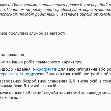
офесії. Популярними залишаються професії у
переробній 
рт
і
. Попитом на ринку праці продовжують користуватись 
 персонал, підсобні робітники», - зазначає директор Хме
ися послугами служби зайнятості;
на навчання;
их та інших робіт тимчасового характеру;
ння щодо надання
мікрогрантів
для започаткування або ро
теранів та їх подружжя
. Завдяки грантовій програмі в об
реєстрованих безробітних становила
3,3
тисяч осіб, в том
альними були
3
тисячі вакансій.
 Хмельницької обласної служби зайнятості ви завжди мо
их мережах: