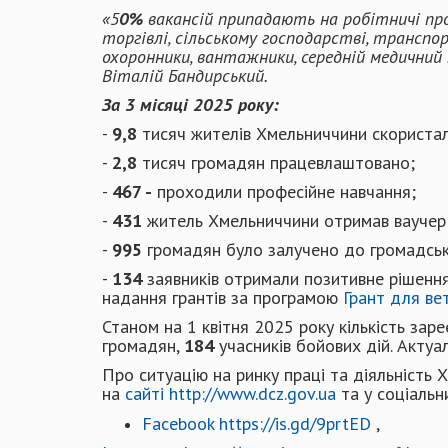
«
5
0%
вакансій припадають на робітничі пр
торгівлі
, сільському
господарстві
, транспо
охоронники, вантажники, середній медичний
Віталій Бандирський
.
За 3 місяці
202
5
року:
-
9,8
тисяч жителів Хмельниччини скористал
-
2,8
тисяч громадян працевлаштовано;
-
467 -
проходили професійне навчання;
-
431
житель Хмельниччини отримав ваучер 
-
995
громадян було залучено до громадськ
-
134
заявників отримали позитивне ріше
надання грантів за програмою
Грант для ве
Станом на 1 квітня 2025 року кількість за
громадян,
184
учасників бойових дій. Акту
Про ситуацію на ринку праці та діяльність
на
сайті
http://www.dcz.gov.ua
та у соціальн
Facebook
https://is.gd/9prtED
,