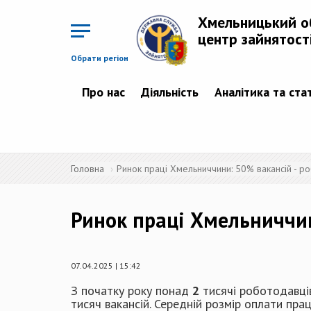
Перейти
до
Хмельницький о
основного
матеріалу
центр зайнятост
Обрати регіон
Про нас
Діяльність
Аналітика та ста
Головна
Ринок праці Хмельниччини: 50% вакансій - ро
Ринок праці Хмельниччин
07.04.2025 | 15:42
З початку року понад
2
тисячі роботодавців
тисяч вакансій. Середній розмір оплати пра