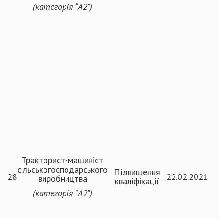
(категорія
“
А2
”
)
Тракторист-машиніст
сільськогосподарського
Підвищення
28
22.02.2021
виробництва
кваліфікації
(категорія
“
А2
”
)