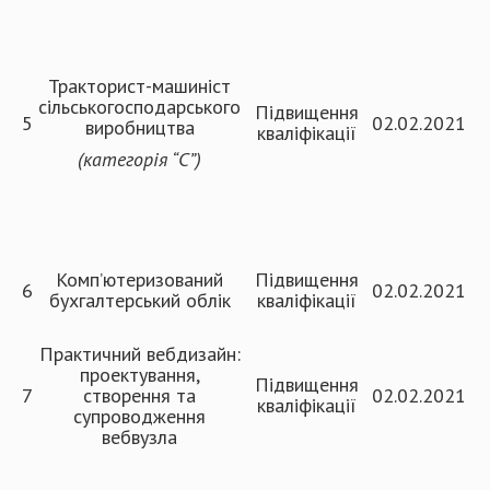
Тракторист-машиніст
сільськогосподарського
Підвищення
5
02.02.2021
виробництва
кваліфікації
(категорія
“
С
”
)
Комп’ютеризований
Підвищення
6
02.02.2021
бухгалтерський облік
кваліфікації
Практичний вебдизайн:
проектування,
Підвищення
7
створення та
02.02.2021
кваліфікації
супроводження
вебвузла