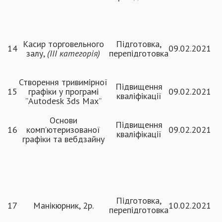
Касир торговельного
Підготовка,
14
09.02.2021
залу,
(ІІІ категорія)
перепідготовка
Створення тривимірної
Підвищення
15
графіки у програмі
09.02.2021
кваліфікації
”Autodesk 3ds Max”
Основи
Підвищення
16
комп’ютеризованої
09.02.2021
кваліфікації
графіки та вебдзайну
Підготовка,
17
Манікюрник, 2р.
10.02.2021
перепідготовка