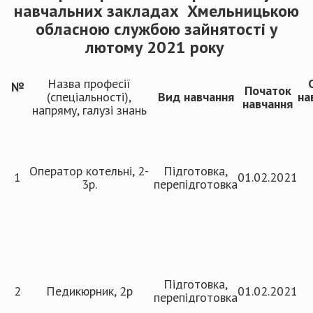
навчальних закладах Хмельницькою
обласною службою зайнятості у
лютому 2021 року
Назва професії
№
Початок
(спеціальності),
Вид навчання
на
навчання
напряму, галузі знань
Оператор котельні, 2-
Підготовка,
1
01.02.2021
3р.
перепідготовка
Підготовка,
2
Педикюрник, 2р
01.02.2021
перепідготовка