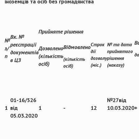
іноземців та осіб без громадянства
Прийняте рішення
Вх. №
№
В
реєстрації
Строк
№ та дата
Відмовлено
з/
Дозволено
дії
прийнятого
документів
до
п
(кількість
дозволу
рішення
(кількість
в ЦЗ
осіб)
(міс.)
(наказу)
осіб)
01-16/526
№27від
1
від
1
-
12
10.03.2020
+
05.03.2020