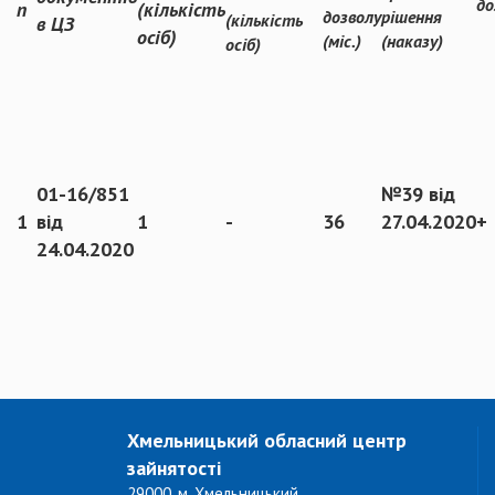
до
п
(кількість
дозволу
рішення
(кількість
в ЦЗ
осіб)
(міс.)
(наказу)
осіб)
01-16/851
№39 від
1
від
1
-
36
27.04.2020
+
24.04.2020
Хмельницький обласний центр
зайнятості
29000, м. Хмельницький,