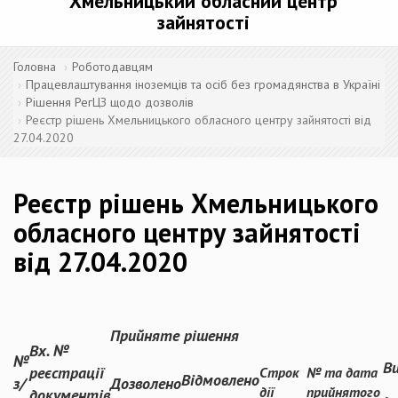
Хмельницький обласний центр
зайнятості
Головна
Роботодавцям
Працевлаштування іноземців та осіб без громадянства в Україні
Рішення РегЦЗ щодо дозволів
Реєстр рішень Хмельницького обласного центру зайнятості від
27.04.2020
Реєстр рішень Хмельницького
обласного центру зайнятості
від 27.04.2020
Прийняте рішення
Вх. №
№
В
реєстрації
Строк
№ та дата
Відмовлено
з/
Дозволено
дії
прийнятого
документів