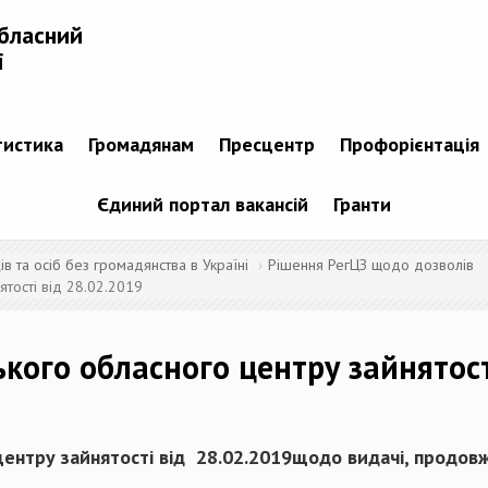
бласний
і
тистика
Громадянам
Пресцентр
Профорієнтація
Єдиний портал вакансій
Гранти
 та осіб без громадянства в Україні
Рішення РегЦЗ щодо дозволів
тості від 28.02.2019
кого обласного центру зайнятост
ентру зайнятості від 28.02.2019щодо видачі, продовже