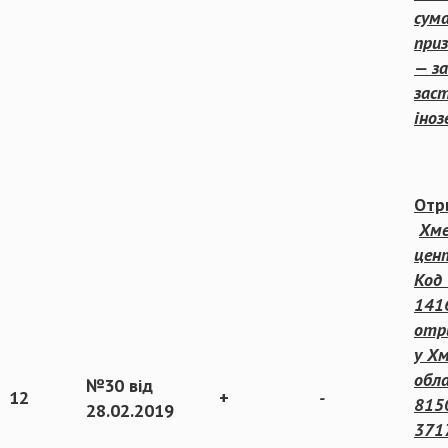
сум
при
— за
заст
іно
Отр
Хме
цен
Код
141
отр
у Х
обла
№30 від
12
+
-
815
28.02.2019
371