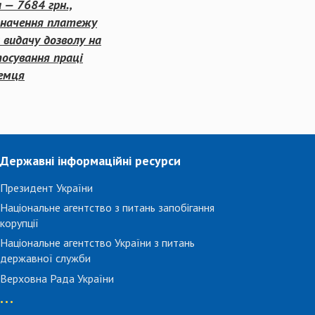
 — 7684 грн.,
значення платежу
 видачу дозволу на
осування праці
земця
Державні інформаційні ресурси
Президент України
Національне агентство з питань запобігання
корупції
Національне агентство України з питань
державної служби
Верховна Рада України
...