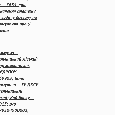
а —
7684
грн.,
значення платежу
 видачу дозволу на
осування праці
земця
имувач –
льницький міський
тр зайнятості;
 ЄДРПОУ -
69903; Банк
имувача — ГУ ДКСУ
мельницькій
сті; Код банку —
013; р/р
79304900002;