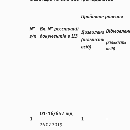
Прийняте рішення
№
Вх. № реєстрації
Відмовлен
Дозволено
з/п
документів в ЦЗ
(кількість
(кількість
осіб)
осіб)
01-16/652 від
1
1
-
26.02.2019