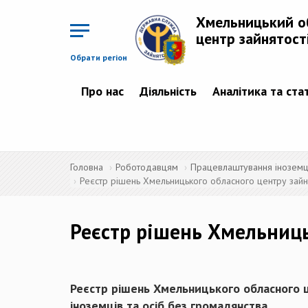
Перейти
до
Хмельницький о
основного
матеріалу
центр зайнятост
Обрати регіон
Про нас
Діяльність
Аналітика та ста
Головна
Роботодавцям
Працевлаштування іноземців
Реєстр рішень Хмельницького обласного центру зайня
Реєстр рішень Хмельниць
Реєстр рішень Хмельницького обласного ц
іноземців та осіб без громадянства