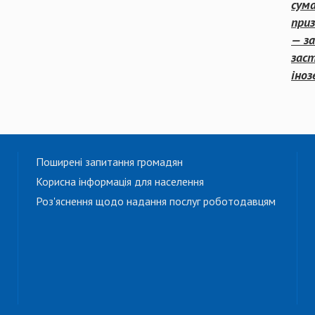
сума
при
— за
заст
іно
Поширені запитання громадян
Корисна інформація для населення
Роз'яснення щодо надання послуг роботодавцям