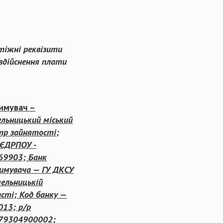
тіжні ре
квізити
здійснення плати
имувач –
льницький міський
тр зайнятості;
 ЄДРПОУ -
69903; Банк
имувача — ГУ ДКСУ
мельницькій
сті; Код банку —
013; р/р
79304900002;