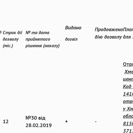
Видано
Продовжено
Пла
о
Строк дії
№ та дата
дію дозволу
для 
дозволу
прийнятого
дозвіл
(міс.)
рішення (наказу)
Отр
Хме
цен
Код
141
отр
у Х
обла
№30 від
12
+
-
815
28.02.2019
371