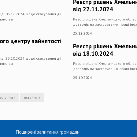
Реєстр рішень Хмельни
від 22.11.2024
ід 03.12.2024 щодо скасування дії
адянства
Реєстр рішень Хмельницького обласн
дозволів на застосування праці іноз
25.12.2024
ого центру зайнятості
Реєстр рішень Хмельни
від 18.10.2024
ід 23.10.2024 щодо скасування дії
адянства
Реєстр рішень Хмельницького обласн
дозволів на застосування праці іноз
25.10.2024
аступна ›
остання »
Поширені запитання громадян