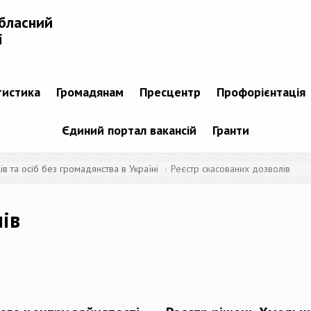
бласний
і
тистика
Громадянам
Пресцентр
Профорієнтація
Єдиний портал вакансій
Гранти
 та осіб без громадянства в Україні
Реєстр скасованих дозволів
лів