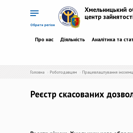
Перейти
до
Хмельницький о
основного
матеріалу
центр зайнятост
Обрати регіон
Про нас
Діяльність
Аналітика та ста
Головна
Роботодавцям
Працевлаштування іноземців
Реєстр скасованих дозво