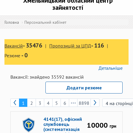
Хмельницький обласний центр
зайнятості
Головна
Персональний кабінет
-
35476
-
116
Вакансій
Пропозицій за ЦПД
-
0
Резюме
Детальніше
Вакансії:
знайдено
35592
вакансій
Додати резюме
1
2
3
4
5
6
8898
4141(17), офісний
10000
службовець
грн
(систематизація