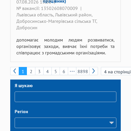
працівник)
07.08.2026 13:02
|
№ вакансії: 13502608070009
|
Львівська область, Львівський район,
Добросинсько-Магерівська сільська ТГ,
Добросин
допомагає молодим людям розвиватися,
організовує заходи, вивчає їхні потреби та
співпрацює з громадськими організаціями.
1
2
3
4
5
6
8898
Я шукаю
Регіон