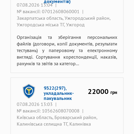
документів)
07.08.2026 13:04
|
№ вакансії: 07012608060001
|
Закарпатська область, Ужгородський район,
Ужгородська міська ТГ, Ужгород
Організація та зберігання персональних
файлів (договори, копії документів, результати
тестувань) у паперовому та електронному
вигляді. Сортування кореспонденції, наказів,
рахунків та звітів за категор...
9322(297),
22000
грн
укладальник-
пакувальник
07.08.2026 13:03
|
№ вакансії: 10562608070008
|
Київська область, Броварський район,
Калинівська селищна ТГ, Калинівка