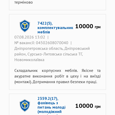
терміново
7422(5),
10000
грн
комплектувальник
меблів
07.08.2026 13:02
|
№ вакансії: 04502608070040
|
Дніпропетровська область, Дніпровський
район, Сурсько-Литовська сільська ТГ,
Новомиколаївка
Складальник корпусних меблів. Якісне та
акуратне виконання робіт в цеху і на виїзді
(монтажі). Дотримання правил безпеки праці.
2359.2(17),
фахівець з
10000
грн
питань молоді
(молодіжний