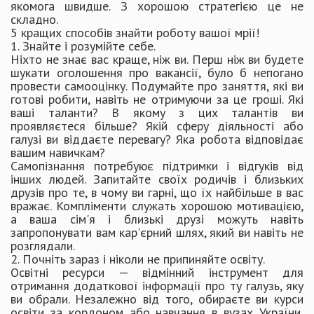
якомога швидше. З хорошою стратегією це не
складно.
5 кращих способів знайти роботу вашої мрії!
1. Знайте і розумійте себе.
Ніхто не знає вас краще, ніж ви. Перш ніж ви будете
шукати оголошення про вакансії, було б непогано
провести самооцінку. Подумайте про заняття, які ви
готові робити, навіть не отримуючи за це гроші. Які
ваші таланти? В якому з цих талантів ви
проявляєтеся більше? Якій сферу діяльності або
галузі ви віддаєте перевагу? Яка робота відповідає
вашим навичкам?
Самопізнання потребуює підтримки і відгуків від
інших людей. Запитайте своїх родичів і близьких
друзів про те, в чому ви гарні, що їх найбільше в вас
вражає. Компліменти служать хорошою мотивацією,
а ваша сім'я і близькі друзі можуть навіть
запропонувати вам кар'єрний шлях, який ви навіть не
розглядали.
2. Почніть зараз і ніколи не припиняйте освіту.
Освітні ресурси — відмінний інструмент для
отримання додаткової інформації про ту галузь, яку
ви обрали. Незалежно від того, обираєте ви курси
освіти за кордоном або навчання в вузах України,