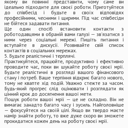
якому ви повинні представити, чому саме ви
ідеально підходите для своєї роботи. Приготуйтеся
до співбесід і будьте в своїх відповідях
професійними, чесними і щирими. Під час співбесіди
не бійтеся задавати питання.
Ще один спосіб встановити контакти з
роботодавцями в обраній вами галузі — зв'язатися з
ними через соціальні мережі. Пишіть питання і
вступайте в дискусії. Розвивайте свій список
контактів в соціальних мережах.
5. Будьте реалістичні і терплячі.
Практикуйтеся, працюйте, продуктивно і ефективно
проводите час, поки ви шукайте роботу своєї мрії.
Будьте реалістичні в розгляді вашого фінансового
стану і потреб. Ваше терпіння відкриє багато нового,
тому не квапте хід подій. Уважно стежте за часом.
Будь-який прогрес слід оцінювати і розглядати як
цінний крок до досягнення вашої мети.
Пошук роботи вашої мрії — це не складно. Він не
вимагає занадто багато часу і зусиль. Найголовніше
— фокусуйтеся на своїй цілі. Якщо ви твердо маєте
намір знайти роботу, то вже дуже скоро ви зможете
прокидатися кожен день на роботу своєї мрії.