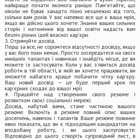
найкраще почати якомога раніше. Пам'ятайте, що
ніколи не буває занадто пізно незалежно від того,
скільки вам років. У вас напевно все ще є ваша мрія,
якщо ви дійсно цього хочете. Знання ваших сильних
сторін і натхнення від вашої освіти надасть вам
безліч різних ідей власної кар'єри.
3. Отримуйте досвід.
Перш за все, не соромтеся відсутності досвіду, якщо
у вас його поки немає. Просто зосередьтеся на своїх
нинішніх талантах і навичках і знайдіть місце, де ви
можете їх застосувати. Коли у вас з'явиться досвід
роботи в тій області, в якій ви хочете працювати, ви
зможете набагато краще побачити чітку кар'єру.
Ваш новий досвід — це буде перший крок по
кар'єрних сходах до вашої мрії.
4. Працюйте над створенням свого резюме і
розвитком своєї соціальної мережі.
Досвід, набутий вами, стане частиною вашого
резюме. Включіть в резюме повний опис ваших
досягнень, навичок і талантів. Ваше резюме повинне
явно показати, що ви є підходящим кандидатом на
вподобану роботу, і ви цього заслуговуєте.
Відповідно до цього створіть супровідний лист, в