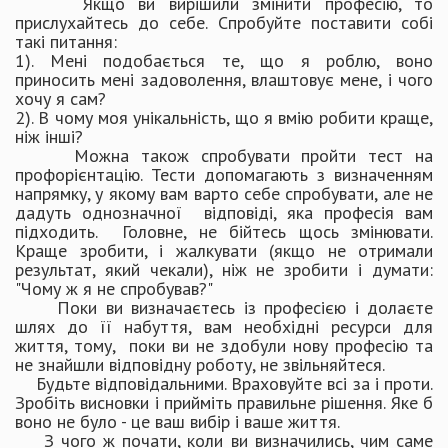
Якщо ви вирішили змінити професію, то
прислухайтесь до себе. Спробуйте поставити собі
такі питання:
1). Мені подобається те, що я роблю, воно
приносить мені задоволення, влаштовує мене, і чого
хочу я сам?
2). В чому моя унікальність, що я вмію робити краще,
ніж інші?
Можна також спробувати пройти тест на
профорієнтацію. Тести допомагають з визначенням
напрямку, у якому вам варто себе спробувати, але не
дадуть однозначної відповіді, яка професія вам
підходить. Головне, не бійтесь щось змінювати.
Краще зробити, і жалкувати (якщо не отримали
результат, який чекали), ніж не зробити і думати:
"Чому ж я не спробував?"
Поки ви визначаєтесь із професією і долаєте
шлях до її набуття, вам необхідні ресурси для
життя, тому, поки ви не здобули нову професію та
не знайшли відповідну роботу, не звільняйтеся.
Будьте відповідальними. Враховуйте всі за і проти.
Зробіть висновки і прийміть правильне рішення. Яке б
воно не було - це ваш вибір і ваше життя.
З чого ж почати, коли ви визначились, чим саме