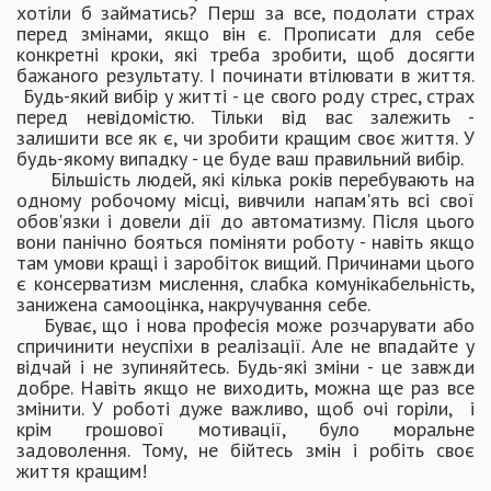
хотіли б займатись? Перш за все, подолати страх
перед змінами, якщо він є. Прописати для себе
конкретні кроки, які треба зробити, щоб досягти
бажаного результату. І починати втілювати в життя.
Будь-який вибір у житті - це свого роду стрес, страх
перед невідомістю. Тільки від вас залежить -
залишити все як є, чи зробити кращим своє життя. У
будь-якому випадку - це буде ваш правильний вибір.
Більшість людей, які кілька років перебувають на
одному робочому місці, вивчили напам'ять всі свої
обов'язки і довели дії до автоматизму. Після цього
вони панічно бояться поміняти роботу - навіть якщо
там умови кращі і заробіток вищий. Причинами цього
є консерватизм мислення, слабка комунікабельність,
занижена самооцінка, накручування себе.
Буває, що і нова професія може розчарувати або
спричинити неуспіхи в реалізації. Але не впадайте у
відчай і не зупиняйтесь. Будь-які зміни - це завжди
добре. Навіть якщо не виходить, можна ще раз все
змінити. У роботі дуже важливо, щоб очі горіли, і
крім грошової мотивації, було моральне
задоволення. Тому, не бійтесь змін і робіть своє
життя кращим!