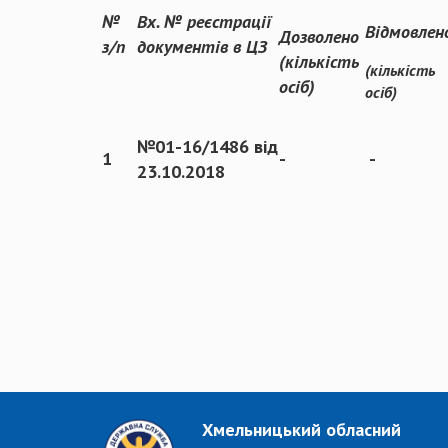
№
Вх. № реєстрації
Відмовлен
Дозволено
з/п
документів в ЦЗ
(кількість
(кількість
осіб)
осіб)
№01-16/1486 від
1
-
-
23.10.2018
Хмельницький обласний