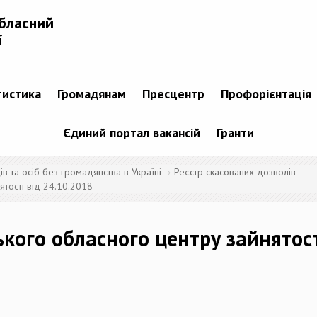
бласний
і
тистика
Громадянам
Пресцентр
Профорієнтація
Єдиний портал вакансій
Гранти
 та осіб без громадянства в Україні
Реєстр скасованих дозволів
тості від 24.10.2018
кого обласного центру зайнятост