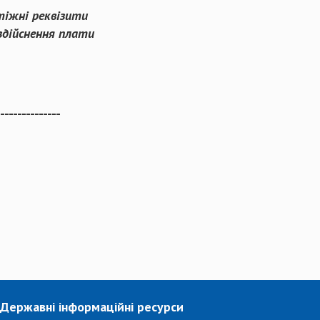
іжні ре
квізити
здійснення плати
---------------
Державні інформаційні ресурси