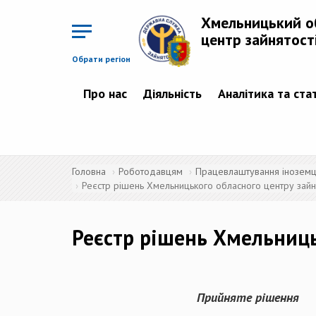
Перейти
до
Хмельницький о
основного
матеріалу
центр зайнятост
Обрати регіон
Про нас
Діяльність
Аналітика та ста
Головна
Роботодавцям
Працевлаштування іноземців
Реєстр рішень Хмельницького обласного центру зайня
Реєстр рішень Хмельниць
Прийняте рішення