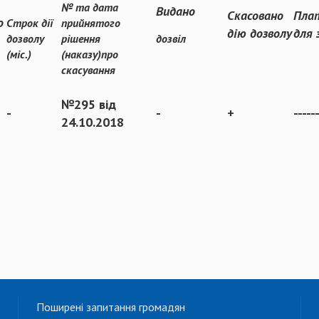
№ та дата
Видано
Скасовано
Плат
о
Строк дії
прийнятого
дію дозволу
для 
дозволу
рішення
дозвіл
(міс.)
(наказу)про
скасування
№295 від
-
-
+
-----
24.10.2018
Поширені запитання громадян