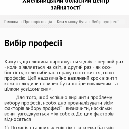
Хмельницький обласний центр
зайнятості
Головна
Профорієнтація
Ким я можу бути
Вибір професії
Вибір професії
Кажуть, що людина народжується двічі - перший раз
- коли з'являється на світ, а другий раз - як осо­
бистість, коли вибирає справу свого життя, свою
професію. Цей надзвичайно важливий крок в житті
кожної людини повинен бути добре виваженим та
цілком усвідомленим.
Для того, щоб успішно вирішити проблему
вибору професії, необхідно проаналізувати вісім
факторів вибору професії і ви­значити, наскільки
вони узгоджуються між собою. До цих факторів
відносяться:
1) Позиція старших членів сім'ї, зокрема батьків.