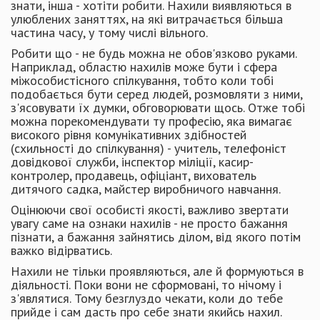
знати, інша - хотіти робити. Нахили виявляються в
улюблених заняттях, на які витра­чається більша
частина часу, у тому числі вільного.
Робити що - не будь можна не обов'язково руками.
Наприклад, об­ластю нахилів може бути і сфера
міжособистісного спілкування, тобто ко­ли тобі
подобається бути серед людей, розмовляти з ними,
з'ясовувати їх думки, обговорювати щось. Отже тобі
можна порекомендувати ту про­фесію, яка вимагає
високого рівня комунікативних здібностей
(схильності до спілкування) - учитель, телефоніст
довідкової служби, інспектор міліції, касир-
контролер, продавець, офіціант, вихователь
дитячого садка, май­стер виробничого навчання.
Оцінюючи свої особисті якості, важливо звертати
увагу саме на ознаки нахилів - не просто бажання
пізнати, а бажання зайнятись ділом, від якого потім
важко відірватись.
Нахили не тільки проявляються, але й формуються в
діяльності. Поки вони не сформовані, то нічому і
з'являтися. Тому безглуздо чекати, коли до тебе
прийде і сам дасть про себе знати якийсь нахил.