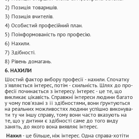
2) Позиція товаришів.
3) Позиція вчителів.
4) Особистий професійний план.
5) Поінформованість про професію.
6) Нахили.
7) Здібності.
8) Рівень домагань.
6. НАХИЛИ
Шостий фактор вибору професії - нахили. Спочатку
з'являється інтерес, потім - схильність. Шлях до про­
фесії починається з інтересу. Інтерес - це те, що
викликає цікавість. Справжні інтереси людини багато
у чому пов'язані з її здібностями, вони ґрунтуються
на реальних можливостях людини успішно виконува­
ти ту чи іншу справу, тому вони часто вказують на
те, що у дитини є здібності саме до того виду
занять, до якого вона виявляє інтерес.
Нахил
- це більше, ніж інтерес. Одна справа-хотіти