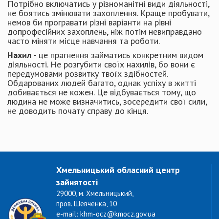
Потрібно включатись у різноманітні види діяльності,
не боятись змінювати захоп­лення. Краще пробувати,
немов би програвати різні варіанти на рівні
допрофесійних захоплень, ніж потім невиправдано
часто міняти місце нав­чання та роботи.
Нахил
- це прагнення займатись конкретним видом
діяльності. Не розгубити своїх нахилів, бо вони є
передумовами розвитку твоїх здібностей.
Обдарованих людей багато, однак успіху в житті
добивається не кожен. Це відбувається тому, що
людина не може визначитись, зосе­редити свої сили,
не доводить почату справу до кінця.
Хмельницький обласний центр
зайнятості
29000, м. Хмельницький,
пров. Шевченка, 10
e-mail: khm-ocz@kmocz.gov.ua