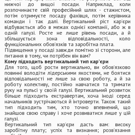
нижчої до вищої посади. Наприклад, коли
розпочинаєте свій професійний шлях - стажистом,
потім отримуєте посаду фахівця, потім керівника
команди і так далі. Вертикальний ріст кар’єри
відбувається або в межах однієї компанії, або ж в
одній галузі. Росте не лише рівень посади, а й
збільшується зона відповідальності, коло
функціональних обов’язків та заробітна плата.
Підвищення у посаді завжди помітно зі сторони, але
питання в тому, чи потрібен він вам?
Кому підходить вертикальний тип кар’єри
Для того, щоб рости вертикально, ви обов’язково
повинні володіти лідерськими якостями, не боятися
відповідальності не лише за свою роботу, а й за
роботу колективу, постійно навчатися та тримати
руку на пульсі у своїй галузі. Вертикальний розвиток
більше підходить екстравертам, хоча іноді серед
начальників зустрічаються й інтроверти. Також такий
тип підходить тим, хто точно впевнений, що
знайшов свою справу і хоче розвиватися лише у цій
галузі.
Вертикальний тип кар’єри дасть вам: високу
заробітну плату; успіх та визнання; розв’язання