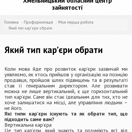
Хмельницький обласний центр
зайнятості
Головна
Профорієнтація
Моя перша робота
Який тип кар’єри обрати
Який тип кар’єри обрати
Коли мова йде про розвиток кар’єри зазвичай ми
уявляємо, як хтось прийшов у організацію на позицію
продавця, пройшов шлях підвищень та в результаті
став її генеральним директором. Але розвивати
можна не лише вертикальний, є ще горизонтальний
тип кар’єри. Саме він стає ідеальним для тих, хто не
хоче залишатися на місці, але управління людьми –
не його.
Які типи кар’єри існують та як обрати тип, що
підходить саме вам?
Вертикальна кар’єра
Це тип кар’єри, який знають та розуміють всі: від