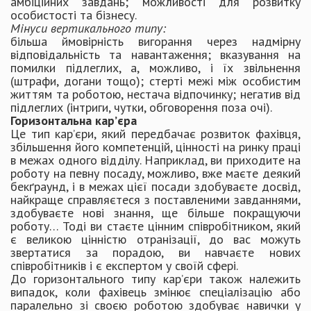
амбіційних завдань; можливості для розвитку
особистості та бізнесу.
Мінуси вертикального типу:
більша ймовірність вигорання через надмірну
відповідальність та навантаження; вказування на
помилки підлеглих, а, можливо, і їх звільнення
(штрафи, догани тощо); стерті межі між особистим
життям та роботою, нестача відпочинку; негатив від
підлеглих (інтриги, чутки, обговорення поза очі).
Горизонтальна кар’єра
Це тип кар’єри, який передбачає розвиток фахівця,
збільшення його компетенцій, цінності на ринку праці
в межах одного відділу. Наприклад, ви приходите на
роботу на певну посаду, можливо, вже маєте деякий
бекґраунд, і в межах цієї посади здобуваєте досвід,
найкраще справляєтеся з поставленими завданнями,
здобуваєте нові знання, ще більше покращуючи
роботу… Тоді ви стаєте цінним співробітником, який
є великою цінністю отранізації, до вас можуть
звертатися за порадою, ви навчаєте нових
співробітників і є експертом у своїй сфері.
До горизонтального типу кар’єри також належить
випадок, коли фахівець змінює спеціалізацію або
паралельно зі своєю роботою здобуває навички у