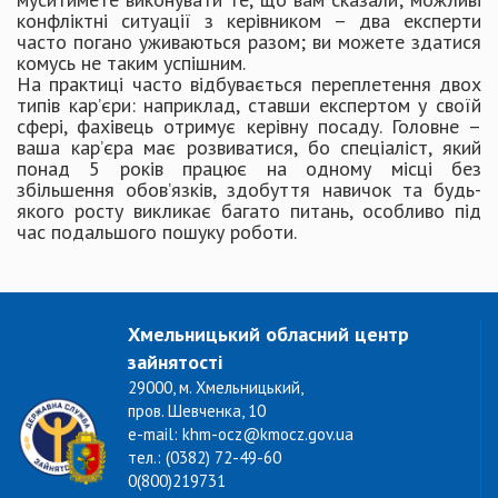
конфліктні ситуації з керівником – два експерти
часто погано уживаються разом; ви можете здатися
комусь не таким успішним.
На практиці часто відбувається переплетення двох
типів кар’єри: наприклад, ставши експертом у своїй
сфері, фахівець отримує керівну посаду. Головне –
ваша кар’єра має розвиватися, бо спеціаліст, який
понад 5 років працює на одному місці без
збільшення обов’язків, здобуття навичок та будь-
якого росту викликає багато питань, особливо під
час подальшого пошуку роботи.
Хмельницький обласний центр
зайнятості
29000, м. Хмельницький,
пров. Шевченка, 10
e-mail: khm-ocz@kmocz.gov.ua
тел.: (0382) 72-49-60
0(800)219731