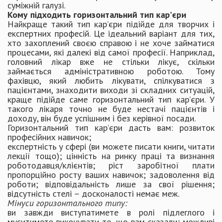
суміжній галузі.
Кому підходить горизонтальний тип кар’єри
Найкраще такий тип кар’єри підійде для творчих і
експертних професій. Це ідеальний варіант для тих,
хто захоплений своєю справою і не хоче займатися
процесами, які далекі від самої професії. Наприклад,
головний лікар вже не стільки лікує, скільки
займається адміністративною роботою. Тому
фахівцю, який любить лікувати, спілкуватися з
пацієнтами, знаходити виходи зі складних ситуацій,
краще підійде саме горизонтальний тип кар’єри. У
такого лікаря точно не буде нестачі пацієнтів і
доходу, він буде успішним і без керівної посади.
Горизонтальний тип кар’єри дасть вам: розвиток
професійних навичок;
експертність у сфері (ви можете писати книги, читати
лекції тощо); цінність на ринку праці та визнання
роботодавця/клієнтів; ріст заробітної плати
пропорційно росту ваших навичок; задоволення від
роботи; відповідальність лише за свої рішення;
відсутність стелі – досконалості немає меж.
Мінуси горизонтального типу:
ви завжди виступатимете в ролі підлеглого і
муситимете виконувати те, що вам сказали; можливі