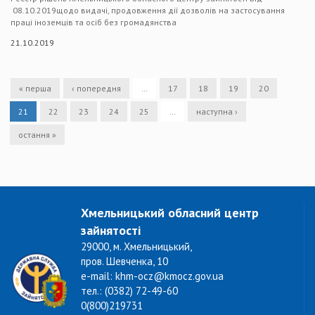
08.10.2019щодо видачі, продовження дії дозволів на застосування
праці іноземців та осіб без громадянства
21.10.2019
« перша
‹ попередня
…
17
18
19
20
21
22
23
24
25
…
наступна ›
остання »
Хмельницький обласний центр
зайнятості
29000, м. Хмельницький,
пров. Шевченка, 10
e-mail: khm-ocz@kmocz.gov.ua
тел.: (0382) 72-49-60
0(800)219731