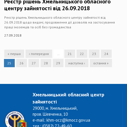
Реєстр рішень Хмельницького обласного
центру зайнятості від 26.09.2018
Реєстр рішень Хмельницького обласного центру зайнятості від
26.09.2018 щодо видачі, продовження дії дозволів на застосування
праці іноземців та осіб без громадянства
27.09.2018
« перша
‹ попередня
…
21
22
23
24
25
26
27
28
29
наступна ›
остання »
Хмельницький обласний центр
зайнятості
29000, м. Хмельницький,
пров. Шевченка, 10
e-mail: khm-ocz@kmocz.gov.ua
тел.: (0382) 72-49-60