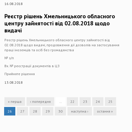
16.08.2018
Реєстр рішень Хмельницького обласного
центру зайнятості від 02.08.2018 щодо
видачі
Реєстр рішень Хмельницького обласного центру зайнятості від
02.08.2018 щодо видачі, продовження дії дозволів на застосування
праці іноземців та осіб без громадянства
№ з/п
Вх. № реєстрації документів в ЦЗ
Прийняте рішення
13.08.2018
« перша
‹ попередня
…
22
23
24
25
26
27
28
29
30
наступна ›
остання »