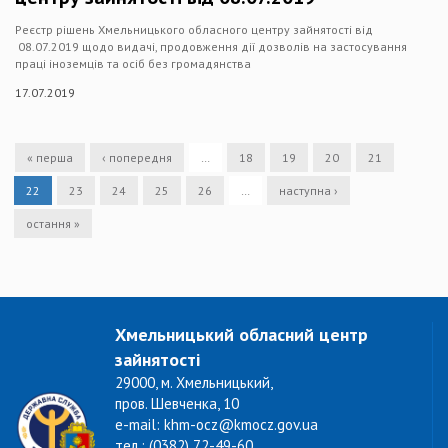
Реєстр рішень Хмельницького обласного центру зайнятості від
08.07.2019 щодо видачі, продовження дії дозволів на застосування
праці іноземців та осіб без громадянства
17.07.2019
« перша
‹ попередня
…
18
19
20
21
22
23
24
25
26
…
наступна ›
остання »
Хмельницький обласний центр
зайнятості
29000, м. Хмельницький,
пров. Шевченка, 10
e-mail: khm-ocz@kmocz.gov.ua
тел.: (0382) 72-49-60