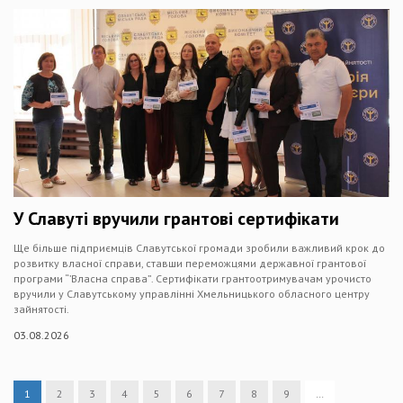
У Славуті вручили грантові сертифікати
Ще більше підприємців Славутської громади зробили важливий крок до
розвитку власної справи, ставши переможцями державної грантової
програми “’Власна справа”. Сертифікати грантоотримувачам урочисто
вручили у Славутському управлінні Хмельницького обласного центру
зайнятості.
03.08.2026
1
2
3
4
5
6
7
8
9
…