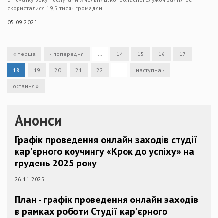
скористалися 19,5 тисяч громадян.
05.09.2025
« перша
‹ попередня
…
14
15
16
17
18
19
20
21
22
…
наступна ›
остання »
Анонси
Графік проведення онлайн заходів студії
кар’єрного коучингу «Крок до успіху» на
грудень 2025 року
26.11.2025
План - графік проведення онлайн заходів
в рамках роботи Студії кар’єрного