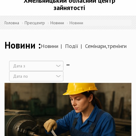
Хмельницький обласний центр
зайнятості
Головна
Пресцентр
Новини
Новини
Новини
Новини
Події
Семінари,тренінги
Дата
Дата