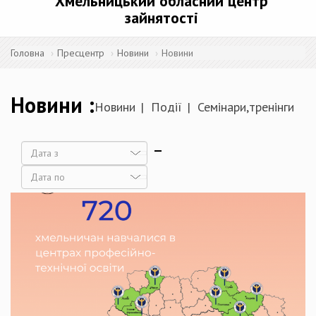
Хмельницький обласний центр
зайнятості
Головна
Пресцентр
Новини
Новини
Новини
Новини
Події
Семінари,тренінги
Дата
Дата