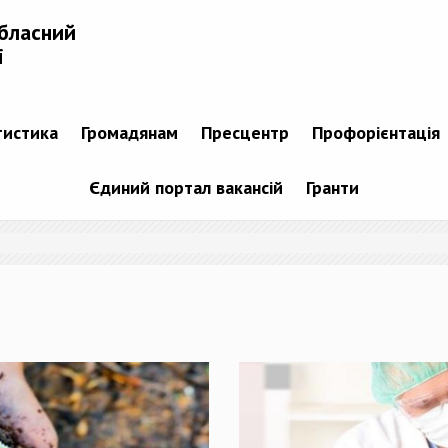
бласний
і
тистика
Громадянам
Пресцентр
Профорієнтація
Єдиний портал вакансій
Гранти