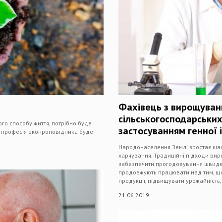
Фахівець з вирощуван
сільськогосподарських
ого способу життя, потрібно буде
застосуванням генної 
у, професія екопроповідника буде
Народонаселення Землі зростає шал
харчування. Традиційні підходи вир
забезпечити прогодовування швидко
продовжують працювати над тим, що
продукції, підвищувати урожайність
21.06.2019