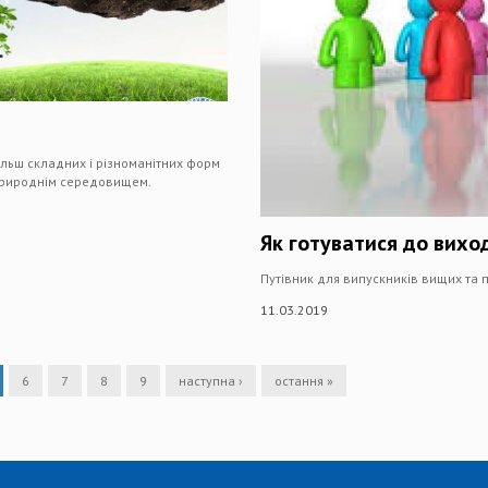
льш складних і різноманітних форм
 природнім середовищем.
Як готуватися до вихо
Путівник для випускників вищих та 
11.03.2019
6
7
8
9
наступна ›
остання »