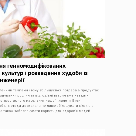
ня генномодифікованих
 культур і розведення худоби із
інженерії
еними темпами і тому збільшується потреба в продуктах
ощування рослин та відгодівлі тварин вже нездатні
 зростаючого населення нашої планети. Вчені
б ці методи дозволяли не лише збільшувати кількість
, а також забезпечувати користь для здоров’я людей.