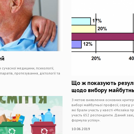
ей
 сучасної медицини, психології,
ратів, протезування, дієтології та
Що ж показують резуль
щодо вибору майбутнь
З метою виявлення основних критері
виборі майбутньої професії, серед у
які брали участь у квесті «Мозаїка 
участь 652 респонденти. Даний зах
формула успіху».
10.06.2019