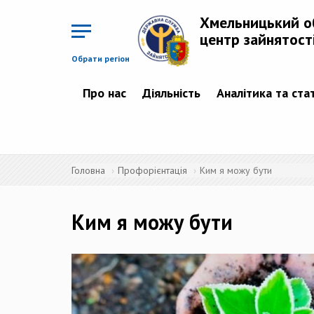
Перейти
до
Хмельницький о
основного
матеріалу
центр зайнятост
Обрати регіон
Про нас
Діяльність
Аналітика та ста
Головна
Профорієнтація
Ким я можу бути
Ким я можу бути