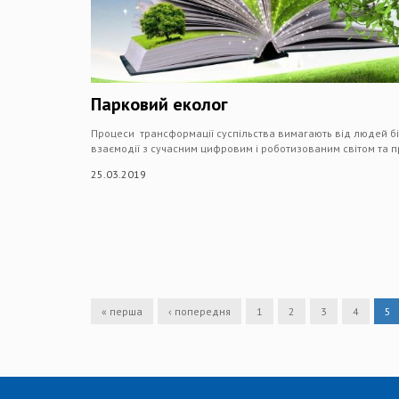
Парковий еколог
Процеси трансформації суспільства вимагають від людей бі
взаємодії з сучасним цифровим і роботизованим світом та
25.03.2019
« перша
‹ попередня
1
2
3
4
5