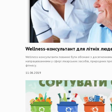
Wellness-консультант для літніх люд
Wellness-консультанти повинні бути обізнані з досягненнями
напрацюваннями у сфері лікарських засобів, природних препа
фітнесу.
11.06.2019