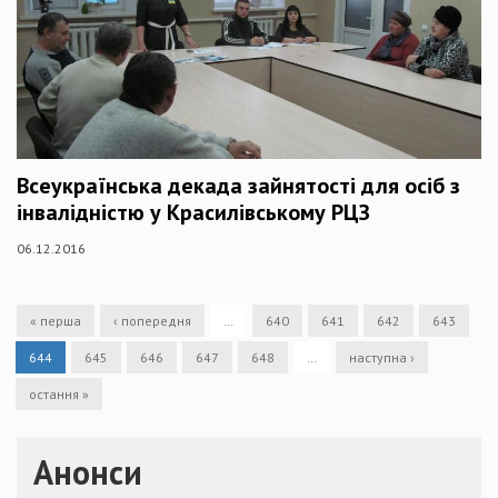
Всеукраїнська декада зайнятості для осіб з
інвалідністю у Красилівському РЦЗ
06.12.2016
« перша
‹ попередня
…
640
641
642
643
644
645
646
647
648
…
наступна ›
остання »
Анонси