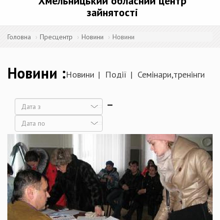
Хмельницький обласний центр
зайнятості
Головна
Пресцентр
Новини
Новини
Новини
Новини
Події
Семінари,тренінги
Дата
Дата