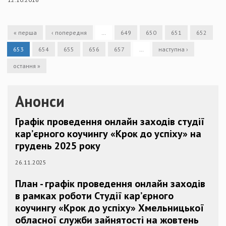
« перша
‹ попередня
…
649
650
651
652
653
654
655
656
657
…
наступна ›
остання »
Анонси
Графік проведення онлайн заходів студії
кар’єрного коучингу «Крок до успіху» на
грудень 2025 року
26.11.2025
План - графік проведення онлайн заходів
в рамках роботи Студії кар’єрного
коучингу «Крок до успіху» Хмельницької
обласної служби зайнятості на жовтень