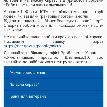
Як гранти на власну справу від урядової програми
єРобота змінили життя хмельничан!
У сюжеті Факти ICTV ви дізнаєтесь про історії
людей, які завдяки грантовій програмі змогли:
Відкрити власний бізнес.Реалізувати свої мрії.
Створити робочі місця для інших.Допомогти нашим
військовим
Не втрачайте шанс зробити крок до власної справи!
Подавайте заявку зараз
https://dcz.gov.ua/people/micro
Дізнавайтесь більше у офісі Зроблено в Україні –
м.Хмельницький, провулок Шевченка,10, або
завітайте до найближчого центру зайнятості.
"Армія відновлення"
"Власна справа"
Грант для ветеранів