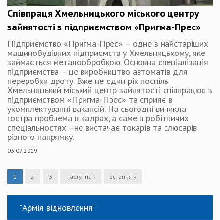
Співпраця Хмельницького міського центру
зайнятості з підприємством «Пригма-Прес»
Підприємство «Пригма-Прес» – одне з найстаріших
машинобудівних підприємств у Хмельницькому, яке
займається металообробкою. Основна спеціалізація
підприємства – це виробництво автоматів для
переробки дроту. Вже не один рік поспіль
Хмельницький міський центр зайнятості співпрацює з
підприємством «Пригма-Прес» та сприяє в
укомплектуванні вакансій. На сьогодні виникла
гостра проблема в кадрах, а саме в робітничих
спеціальностях –не вистачає токарів та слюсарів
різного напрямку.
03.07.2019
1
2
3
наступна ›
остання »
"Армія відновлення"