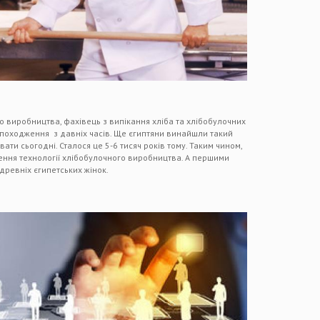
о виробництва, фахівець з випікання хліба та хлібобулочних
 походження з давніх часів. Ще єгиптяни винайшли такий
вати сьогодні. Сталося це 5-6 тисяч років тому. Таким чином,
ення технології хлібобулочного виробництва. А першими
древніх єгипетських жінок.