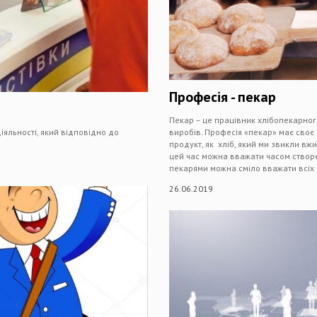
Професія - пекар
Пекар – це працівник хлібопекарног
іяльності, який відповідно до
виробів. Професія «пекар» має своє
продукт, як хліб, який ми звикли вжи
цей час можна вважати часом створ
пекарями можна сміло вважати всіх 
26.06.2019