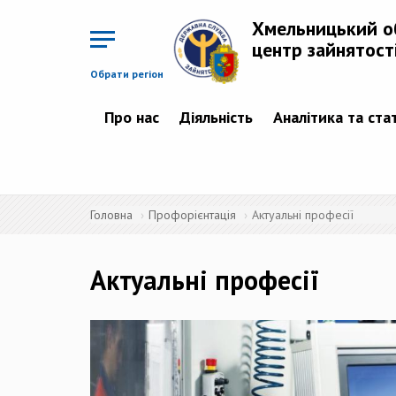
Перейти
до
Хмельницький о
основного
матеріалу
центр зайнятост
Обрати регіон
Про нас
Діяльність
Аналітика та ста
Головна
Профорієнтація
Актуальні професії
Актуальні професії