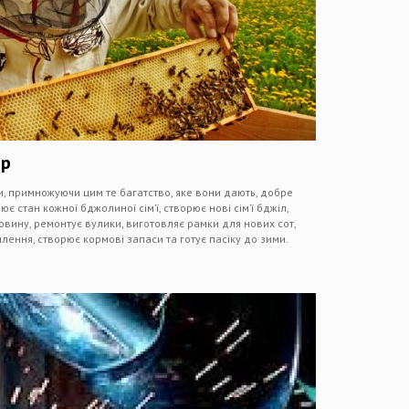
яр
, примножуючи цим те багатство, яке вони дають, добре
ює стан кожної бджолиної сім’ї, створює нові сім’ї бджіл,
овину, ремонтує вулики, виготовляє рамки для нових сот,
лення, створює кормові запаси та готує пасіку до зими.