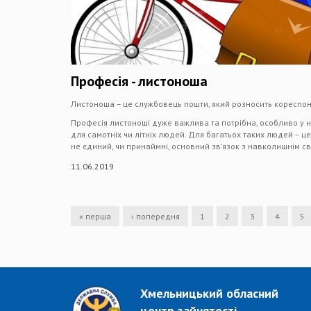
Професія - листоноша
Листоноша – це службовець пошти, який розносить кореспо
Професія листоноші дуже важлива та потрібна, особливо у н
для самотніх чи літніх людей. Для багатьох таких людей – ц
не єдиний, чи принаймні, основний зв’язок з навколишнім св
11.06.2019
« перша
‹ попередня
1
2
3
4
5
Хмельницький обласний
центр зайнятості