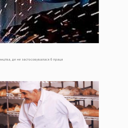
ицтва, де не застосовувалася б праця