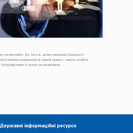
кісні, незвичайні. До того ж, деякі невідомі більшості
сії можна опанувати в нашій країні, і навіть знайти
і популярними їх точно не вважають.
Державні інформаційні ресурси