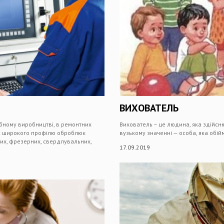
ВИХОВАТЕЛЬ
ному виробництві, в ремонтних
Вихователь – це людина, яка здійсн
ик широкого профілю оброблює
вузькому значенні — особа, яка обі
них, фрезерних, свердлувальних,
17.09.2019