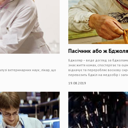
Пасічник або ж Бджол
Бджоляр – веде догляд за бджолами
знає життя комах, спостерігає та оцін
лузі ветеринарних наук; лікар, що
відкачує та переробляє воскову сир
перевозить бджіл на медозбір і запи
19.08.2019