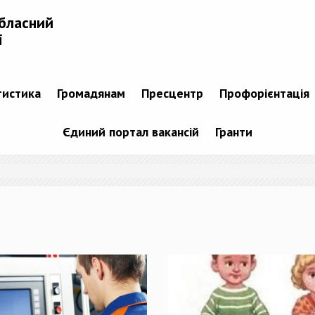
бласний
і
тистика
Громадянам
Пресцентр
Профорієнтація
Єдиний портал вакансій
Гранти