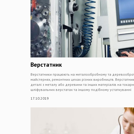
Верстатник
Верстатники працюють на металообробному та деревооброб
майстернях, ремонтних цехах різних виробництв. Верстатн
деталі з металу або деревини та інших матеріалів на токар
шліфувальних верстатах та іншому подібному устаткуванні
17.10.2019