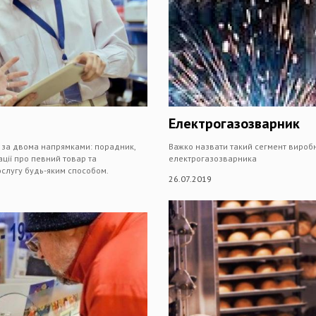
Електрогазозварник
у за двома напрямками: порадник,
Важко назвати такий сегмент виробн
ції про певний товар та
електрогазозварника
ослугу будь-яким способом.
26.07.2019