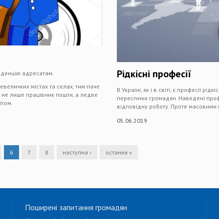
Рідкісні професії
нденцію адресатам.
евеличких містах та селах, тим паче
В Україні, як і в світі, є професії рід
е не лише працівник пошти, а ледве
пересічних громадян. Наведені профе
ітом.
відповідну роботу. Проте масовими 
05.06.2019
6
7
8
наступна ›
остання »
Поширені запитання громадян