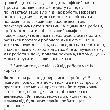
грошей, щоб організувати вдома офісний набір.
Просто частіше звертайте увагу на те, як
почувається ваше тіло під час роботи. Перевага
роботи з дому — те, що ви можете змінювати
положення тіла, коли вам захочеться, тож
поекспериментуйте з позами і місцями для роботи,
щоб забезпечити собі фізичний комфорт.
Також врахуйте, що вам треба було досить багато
рухатися протягом робочого дня в офісі. І всі ці
джерела руху зникають, коли все, що вам необхідно,
знаходиться у кількох кімнатах. Але ж гнучкість, яку
дає робота з дому, полягає, зокрема, і в тому, що ми
можемо рухатися, коли захочеться.
2.Використовуйте вільний від роботи час із
користю
Як довго ви раніше добиралися на роботу? Звісно,
якщо ви працюєте з дому, можна цей час просто
проспати, але можна присвятити його «ранковим
сторінкам», фітнесу, читанню або вивченню
англійської. Ви, також, можете залишити його
вільним від будь-яких планів і робити щось
спонтанне.