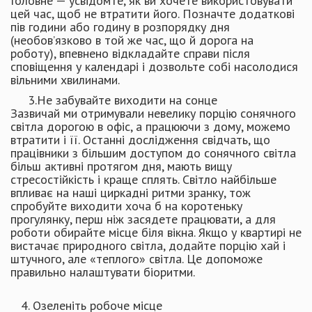
Головне — усвідомте, як ви хочете використовувати
цей час, щоб не втратити його. Позначте додаткові
пів години або годину в розпорядку дня
(необов’язково в той же час, що й дорога на
роботу), впевнено відкладайте справи після
сповіщення у календарі і дозвольте собі насолодися
вільними хвилинами.
3.Не забувайте виходити на сонце
Зазвичай ми отримували невелику порцію сонячного
світла дорогою в офіс, а працюючи з дому, можемо
втратити і її. Останні дослідження свідчать, що
працівники з більшим доступом до сонячного світла
більш активні протягом дня, мають вищу
стресостійкість і краще сплять. Світло найбільше
впливає на наші циркадні ритми зранку, тож
спробуйте виходити хоча б на коротеньку
прогулянку, перш ніж засядете працювати, а для
роботи обирайте місце біля вікна. Якщо у квартирі не
вистачає природного світла, додайте порцію хай і
штучного, але «теплого» світла. Це допоможе
правильно налаштувати біоритми.
4. Озеленіть робоче місце