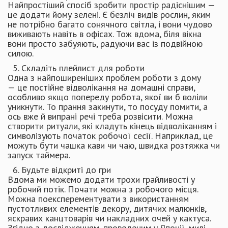
Найпростіший спосіб зробити простір радіснішим —
це додати йому зелені. Є безліч видів рослин, яким
не потрібно багато сонячного світла, і вони чудово
виживають навіть в офісах. Тож вдома, біля вікна
вони просто забуяють, радуючи вас із подвійною
силою.
5. Складіть плейлист для роботи
Одна з найпоширеніших проблем роботи з дому
— це постійне відволікання на домашні справи,
особливо якщо попереду робота, якої ви б воліли
уникнути. То прання закинути, то посуду помити, а
ось вже й випрані речі треба розвісити. Можна
створити ритуали, які кладуть кінець відволіканням і
символізують початок робочої сесії. Наприклад, це
можуть бути чашка кави чи чаю, швидка розтяжка чи
запуск таймера.
6. Будьте відкриті до гри
Вдома ми можемо додати трохи грайливості у
робочий потік. Почати можна з робочого місця.
Можна поексперементувати з використанням
пустотливих елементів декору, дитячих малюнків,
яскравих канцтоварів чи накладних очей у кактуса.
Згідно з дослідженням, проведеним у Японії, милі