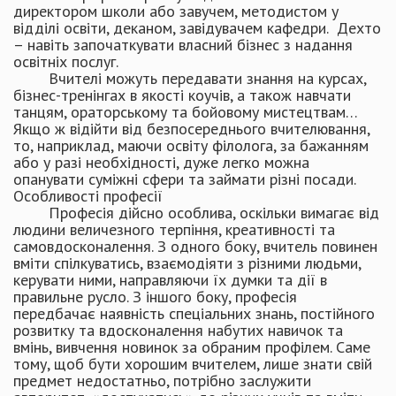
директором школи або завучем, методистом у
відділі освіти, деканом, завідувачем кафедри. Дехто
– навіть започаткувати власний бізнес з надання
освітніх послуг.
Вчителі можуть передавати знання на курсах,
бізнес-тренінгах в якості коучів, а також навчати
танцям, ораторському та бойовому мистецтвам…
Якщо ж відійти від безпосереднього вчителювання,
то, наприклад, маючи освіту філолога, за бажанням
або у разі необхідності, дуже легко можна
опанувати суміжні сфери та займати різні посади.
Особливості професії
Професія дійсно особлива, оскільки вимагає від
людини величезного терпіння, креативності та
самовдосконалення. З одного боку, вчитель повинен
вміти спілкуватись, взаємодіяти з різними людьми,
керувати ними, направляючи їх думки та дії в
правильне русло. З іншого боку, професія
передбачає наявність спеціальних знань, постійного
розвитку та вдосконалення набутих навичок та
вмінь, вивчення новинок за обраним профілем. Саме
тому, щоб бути хорошим вчителем, лише знати свій
предмет недостатньо, потрібно заслужити