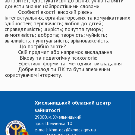
авторитет, «достукатись» до різних учнів та вміти
донести знання найпростішими словами.
Особисті якості: високий рівень
інтелектуальних, організаторських та комунікативних
здібностей; терплячість; любов до дітей;
справедливість; щирість; почуття гумору;
вимогливість; доброта; творчість; чуйність;
ввічливість; пунктуальність; врівноваженість.
Що потрібно знати?
Свій предмет або напрямок викладання
Вікову та педагогічну психологію
Ефективні форми та методики викладання
Добре володіти ПК та бути впевненим
користувачем інтернету.
Хмельницький обласний центр
зайнятості
29000, м. Хмельницький,
пров. Шевченка, 10
e-mail: khm-ocz@kmocz.gov.ua