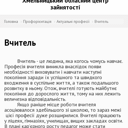
Хмельницький обласний центр
зайнятості
Головна
Профорієнтація
Актуальні професії
Вчитель
Вчитель
Вчитель - це людина, яка когось чомусь навчає.
Професія вчителя виникла внаслідок появи
необхідності виховувати і навчати наступні
покоління заради їх успішного та швидкого
входження в суспільне життя, а також подальшого
розвитку в ньому. Отож, вчителі готують майбутнє
покоління до дорослого життя, тому на них лежить
величезна відповідальність.
Якщо раніше місце роботи вчителя
асоціювалося здебільшого зі школою, то зараз межі
цієї професії дуже розширилися. Вчителі працюють
у ліцеях, гімназіях, училищах, вищих закладах освіти.
В плані кар’єрного росту педагог може стати